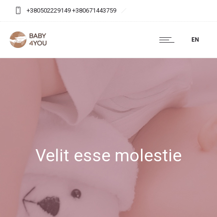
+380502229149 +380671443759
baby4you.agency@gmail.com
EN
Velit esse molestie