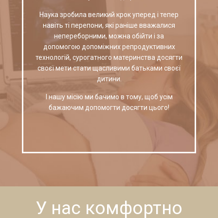
Наука зробила великий крок уперед і тепер
навіть ті перепони, які раніше вважалися
непереборними, можна обійти і за
допомогою допоміжних репродуктивних
технологій, сурогатного материнства досягти
своєї мети стати щасливими батьками своєї
дитини.
І нашу місію ми бачимо в тому, щоб усім
бажаючим допомогти досягти цього!
У нас комфортно