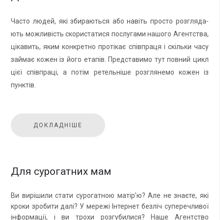
Часто людей, які зби­ра­ють­ся або навіть про­сто роз­гля­да­
ють мож­ливість ско­ри­ста­ти­ся по­слу­га­ми на­шо­го Агент­ства,
ціка­вить, яким кон­крет­но протікає співпра­ця і скільки часу
займає кожен із його етапів. Пред­ста­ви­мо тут по­в­ний цикл
цієї співпраці, а потім ре­тельніше роз­г­ля­не­мо кожен із
пунктів.
ДОКЛАДНІШЕ
Для сурогатних мам
Ви вирішили стати су­ро­гат­ною матір’ю? Але не знаєте, які
кроки зро­би­ти далі? У мережі Інтер­нет безліч су­переч­ли­вої
інфор­мації, і ви трохи роз­гу­би­ли­ся? Наше Агент­ство