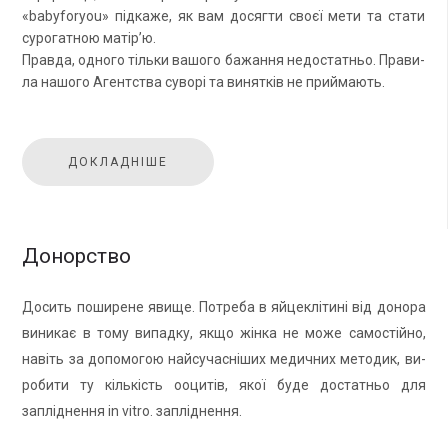
«babyforyou» підкаже, як вам до­сяг­ти своєї мети та стати
су­ро­гат­ною матір’ю.
Прав­да, од­но­го тільки ва­шо­го ба­жан­ня недо­стат­ньо. Пра­ви­
ла на­шо­го Агент­ства суворі та ви­нятків не прий­ма­ють.
ДОКЛАДНІШЕ
Донорство
До­сить по­ши­рене явище. По­тре­ба в яй­це­клітині від до­но­ра
ви­ни­кає в тому ви­пад­ку, якщо жінка не може са­мостійно,
навіть за до­по­мо­гою най­су­часніших ме­дич­них ме­то­дик, ви­
ро­би­ти ту кількість ооцитів, якої буде до­стат­ньо для
запліднен­ня in vitro. запліднен­ня.