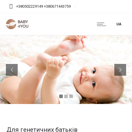
+380502229149 +380671443759
baby4you.agency@gmail.com
UA
Для генетичних батьків