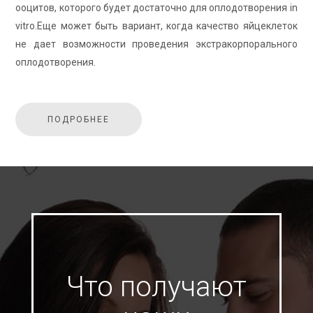
ооци­тов, ко­то­ро­го будет до­ста­точ­но для опло­до­тво­ре­ния in
vitro.Еще может быть ва­ри­ант, когда ка­че­ство яй­це­кле­ток
не дает воз­мож­но­сти про­ве­де­ния экс­тра­кор­по­раль­но­го
опло­до­тво­ре­ния.
ПОДРОБНЕЕ
Что получают