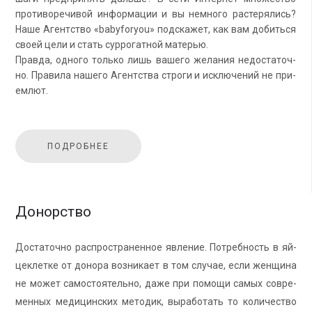
про­ти­во­ре­чи­вой ин­фор­ма­ции и вы немно­го рас­те­ря­лись?
Наше Агент­ство «babyforyou» под­ска­жет, как вам до­бить­ся
своей цели и стать сур­ро­гат­ной ма­те­рью.
Прав­да, од­но­го толь­ко лишь ва­ше­го же­ла­ния недо­ста­точ­
но. Пра­ви­ла на­ше­го Агент­ства стро­ги и ис­клю­че­ний не при­
ем­лют.
ПОДРОБНЕЕ
Донорство
До­ста­точ­но рас­про­стра­нен­ное яв­ле­ние. По­треб­ность в яй­
це­клет­ке от до­но­ра воз­ни­ка­ет в том слу­чае, если жен­щи­на
не может са­мо­сто­я­тель­но, даже при по­мо­щи самых со­вре­
мен­ных ме­ди­цин­ских ме­то­дик, вы­ра­бо­тать то ко­ли­че­ство