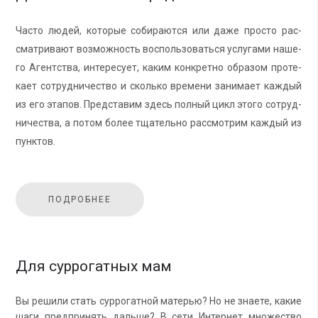
Часто людей, ко­то­рые со­би­ра­ют­ся или даже про­сто рас­
смат­ри­ва­ют воз­мож­ность вос­поль­зо­вать­ся услу­га­ми на­ше­
го Агент­ства, ин­те­ре­су­ет, каким кон­крет­но об­ра­зом про­те­
ка­ет со­труд­ни­че­ство и сколь­ко вре­ме­ни за­ни­ма­ет каж­дый
из его эта­пов. Пред­ста­вим здесь пол­ный цикл этого со­труд­
ни­че­ства, а потом более тща­тель­но рас­смот­рим каж­дый из
пунк­тов.
ПОДРОБНЕЕ
Для суррогатных мам
Вы ре­ши­ли стать сур­ро­гат­ной ма­те­рью? Но не зна­е­те, какие
шаги пред­при­нять даль­ше? В сети Ин­тер­нет мно­же­ство