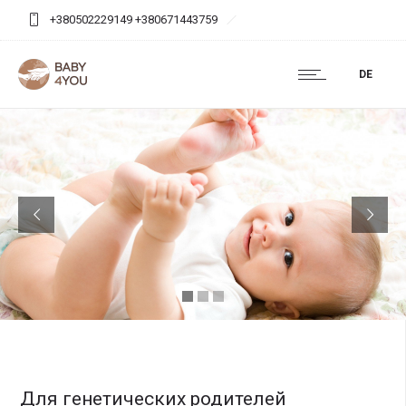
+380502229149 +380671443759
baby4you.agency@gmail.com
DE
Для генетических родителей