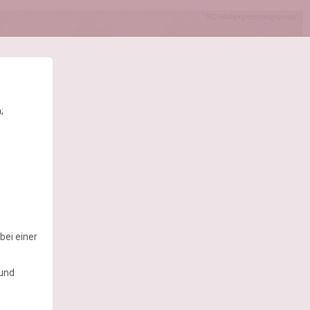
;
bei einer
 und