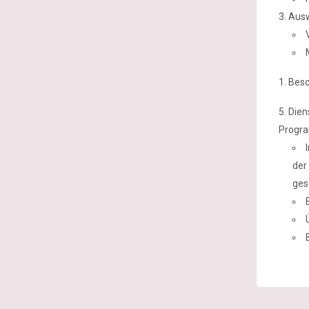
Ausw
Besc
Dien
Progr
der
ges