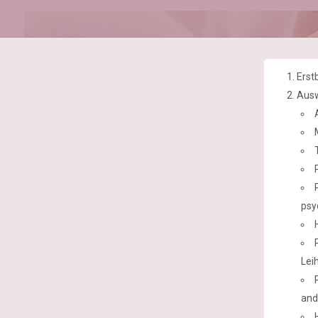
Erst
Ausw
psy
Lei
and