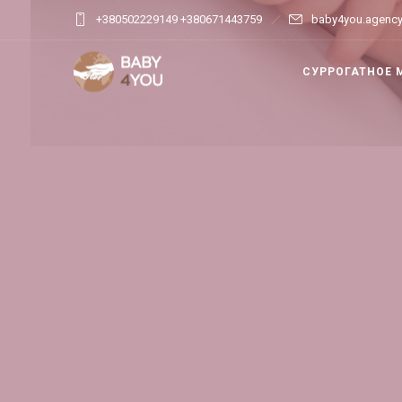
+380502229149 +380671443759
baby4you.agenc
СУРРОГАТНОЕ 