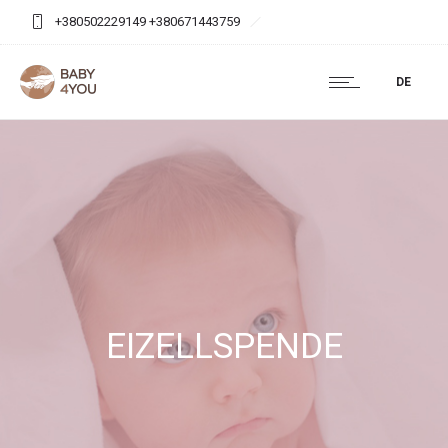
+380502229149 +380671443759
baby4you.agency@gmail.com
DE
EIZELLSPENDE