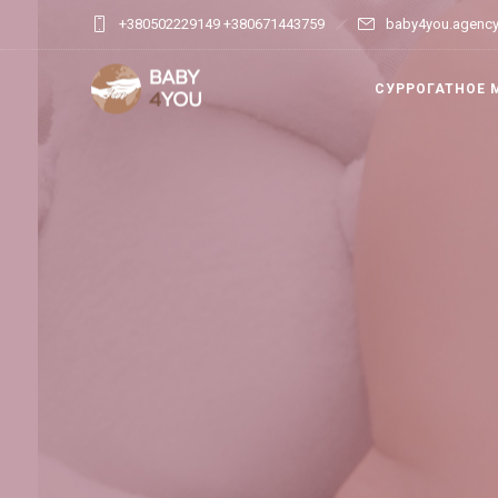
+380502229149 +380671443759
baby4you.agenc
СУРРОГАТНОЕ 