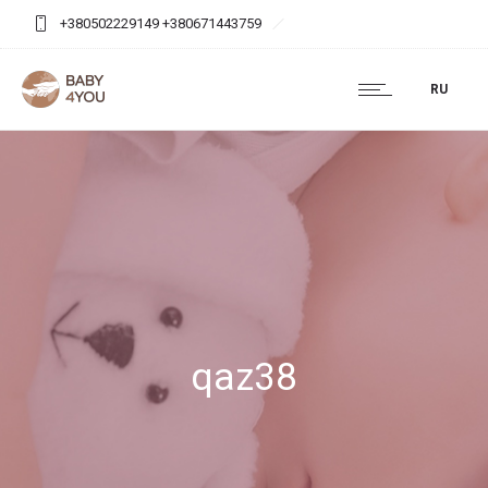
+380502229149 +380671443759
baby4you.agency@gmail.com
RU
qaz38