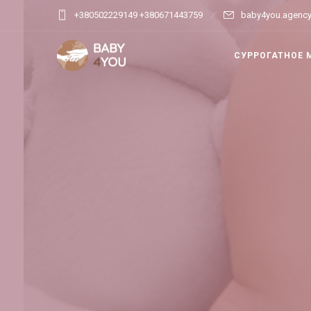
+380502229149 +380671443759
baby4you.agenc
СУРРОГАТНОЕ 