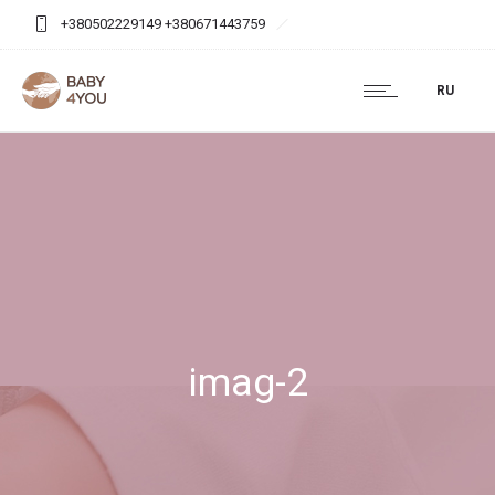
+380502229149 +380671443759
baby4you.agency@gmail.com
RU
imag-2