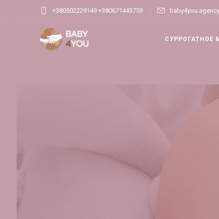
+380502229149 +380671443759
baby4you.agenc
СУРРОГАТНОЕ 