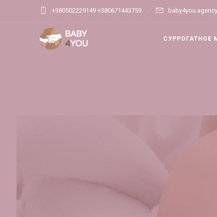
+380502229149 +380671443759
baby4you.agenc
СУРРОГАТНОЕ 