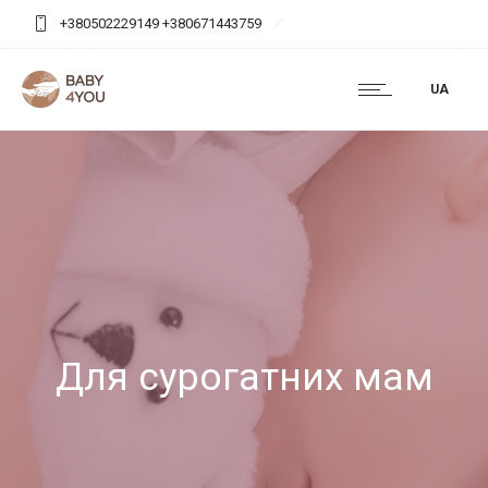
+380502229149 +380671443759
baby4you.agency@gmail.com
UA
Для сурогатних мам