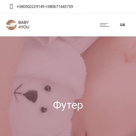
+380502229149 +380671443759
baby4you.agency@gmail.com
UA
Футер