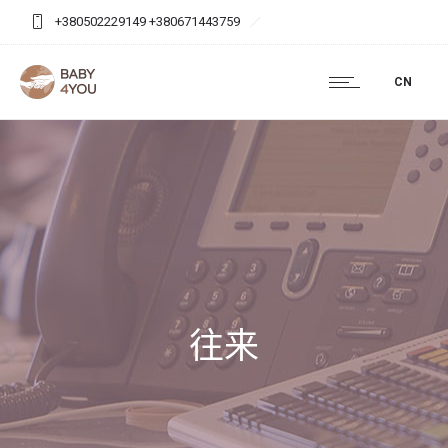
+380502229149 +380671443759
baby4you.agency@gmail.com
CN
往来